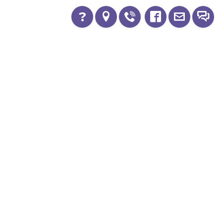
?
Україна, 04116, м.Київ, вул. Старокиївська,
буд. 10
+380 67 553 6820
00
00